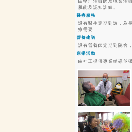
由物理治療師及職業治
肌能及認知訓練。
醫療服務
設有醫生定期到診，為
療需要
營養建議
設有營養師定期到院舍
康樂活動
由社工提供專業輔導並