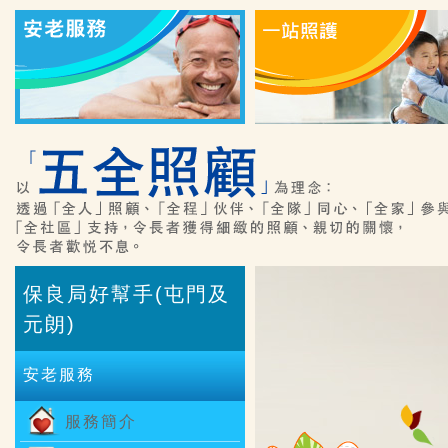
保良局好幫手(屯門及
元朗)
安老服務
服務簡介