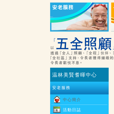
温林美賢耆暉中心
安老服務
中心簡介
活動日誌