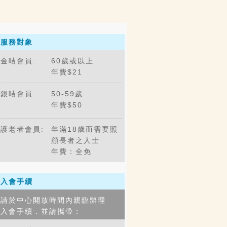
服務對象
金咭會員:
60歲或以上
年費$21
銀咭會員:
50-59歲
年費$50
護老者會員:
年滿18歲而需要照
顧長者之人士
年費：全免
入會手續
請於中心開放時間內親臨辦理
入會手續．並請攜帶：