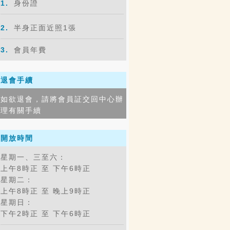
1.
身份證
2.
半身正面近照1張
3.
會員年費
退會手續
如欲退會，請將會員証交回中心辦
理有關手續
開放時間
星期一、三至六：
上午8時正 至 下午6時正
星期二：
上午8時正 至 晚上9時正
星期日：
下午2時正 至 下午6時正