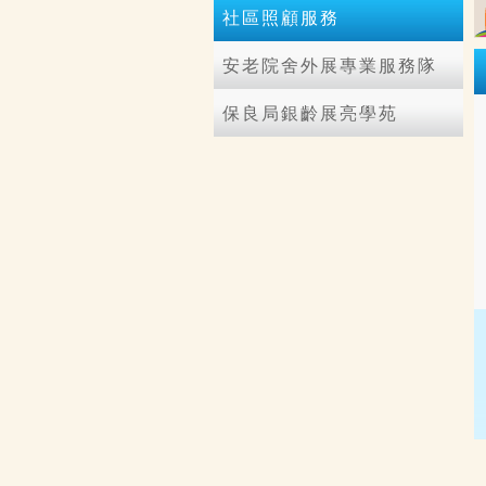
社區照顧服務
安老院舍外展專業服務隊
保良局銀齡展亮學苑